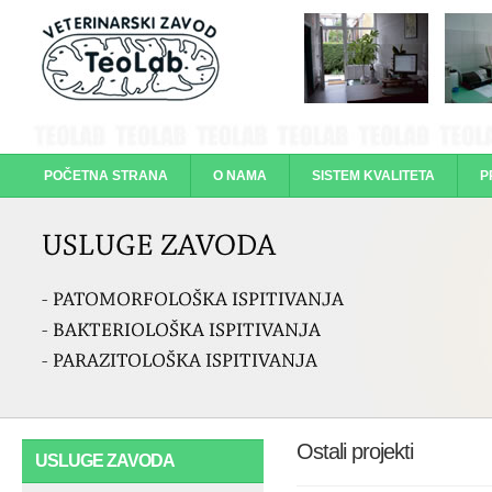
POČETNA STRANA
O NAMA
SISTEM KVALITETA
P
KONTAKTI
Ostali projekti
USLUGE ZAVODA