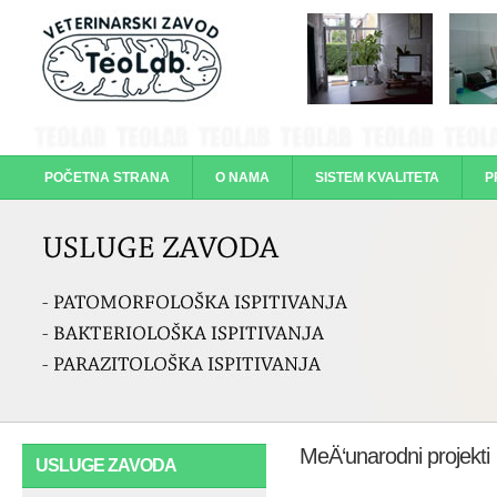
POČETNA STRANA
O NAMA
SISTEM KVALITETA
P
KONTAKTI
MeÄ‘unarodni projekti
USLUGE ZAVODA