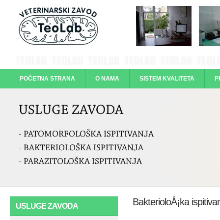
POČETNA STRANA
O NAMA
SISTEM KVALITETA
P
KONTAKTI
BakterioloÅ¡ka ispitiva
USLUGE ZAVODA