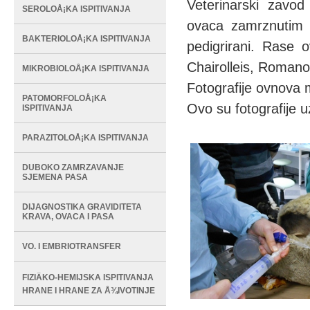
Veterinarski zavod
SEROLOÅ¡KA ISPITIVANJA
ovaca zamrznutim i
BAKTERIOLOÅ¡KA ISPITIVANJA
pedigrirani. Rase 
Chairolleis, Romano
MIKROBIOLOÅ¡KA ISPITIVANJA
Fotografije ovnova m
PATOMORFOLOÅ¡KA
Ovo su fotografije u
ISPITIVANJA
PARAZITOLOÅ¡KA ISPITIVANJA
DUBOKO ZAMRZAVANJE
SJEMENA PASA
DIJAGNOSTIKA GRAVIDITETA
KRAVA, OVACA I PASA
VO. I EMBRIOTRANSFER
FIZIÄKO-HEMIJSKA ISPITIVANJA
HRANE I HRANE ZA Å¾IVOTINJE