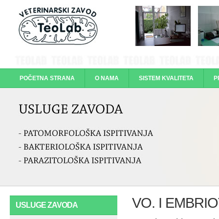
POČETNA STRANA
O NAMA
SISTEM KVALITETA
P
KONTAKTI
VO. I EMBR
USLUGE ZAVODA